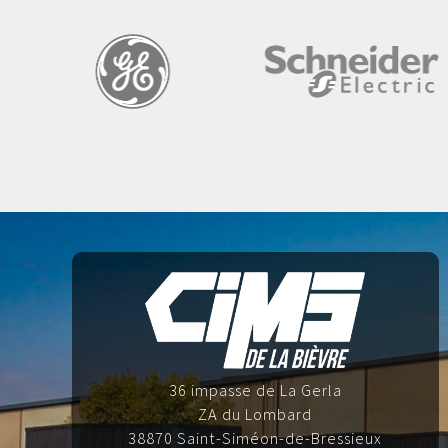
36 impasse de La Gerla
ZA du Lombard
38870 Saint-Siméon-de-Bressieux