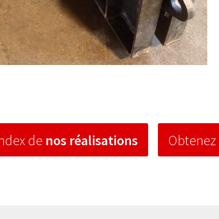
index de
nos réalisations
Obtenez